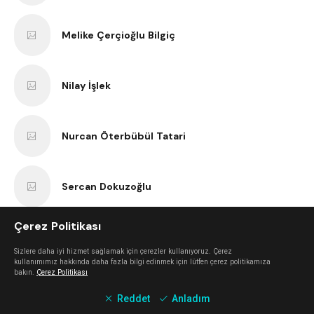
Melike Çerçioğlu Bilgiç
Nilay İşlek
Nurcan Öterbübül Tatari
Sercan Dokuzoğlu
Çerez Politikası
Anıl Kaan Yatar
Sizlere daha iyi hizmet sağlamak için çerezler kullanıyoruz. Çerez
kullanımımız hakkında daha fazla bilgi edinmek için lütfen çerez politikamıza
bakın.
Çerez Politikası
Erk Bilgiç
Reddet
Anladım