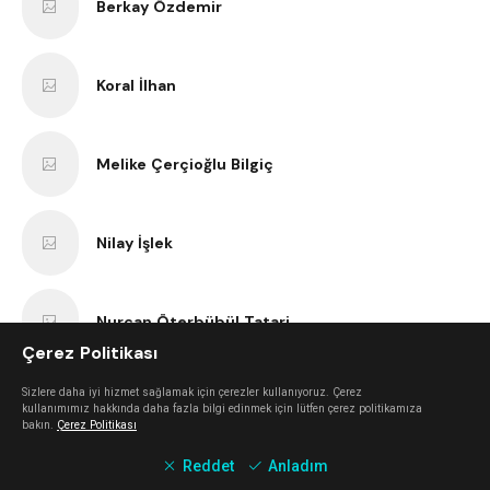
Berkay Özdemir
Koral İlhan
Melike Çerçioğlu Bilgiç
Nilay İşlek
Nurcan Öterbübül Tatari
Çerez Politikası
Sizlere daha iyi hizmet sağlamak için çerezler kullanıyoruz. Çerez
Sercan Dokuzoğlu
kullanımımız hakkında daha fazla bilgi edinmek için lütfen çerez politikamıza
bakın.
Çerez Politikası
Reddet
Anladım
Anıl Kaan Yatar