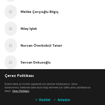
Melike Çerçioğlu Bilgiç
Nilay İşlek
Nurcan Öterbübül Tatari
Sercan Dokuzoğlu
Çerez Politikası
Anıl Kaan Yatar
Sizlere daha iyi hizmet sağlamak için çerezler kullanıyoruz. Çerez
kullanımımız hakkında daha fazla bilgi edinmek için lütfen çerez politikamıza
bakın.
Çerez Politikası
Erk Bilgiç
Reddet
Anladım