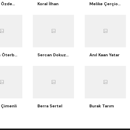
Berkay Özdemir
Koral İlhan
Melike Çerçioğlu Bilgiç
Nurcan Öterbübül Tatari
Sercan Dokuzoğlu
Anıl Kaan Yatar
 Çimenli
Berra Sertel
Burak Tarım