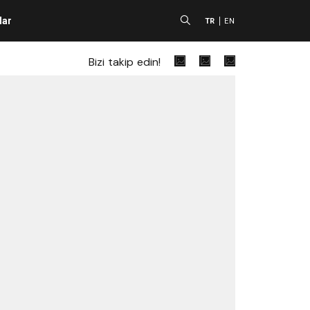
lar
A
TR
EN
Bizi takip edin!