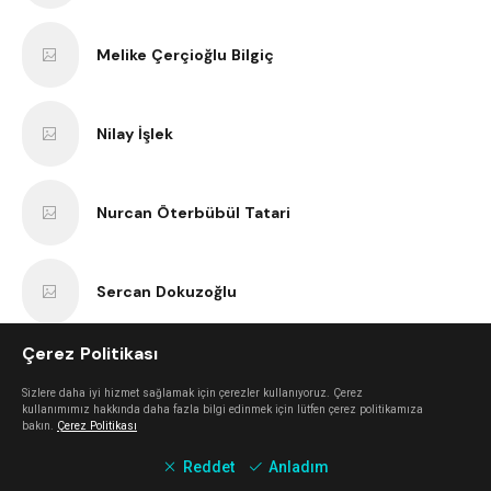
Melike Çerçioğlu Bilgiç
Nilay İşlek
Nurcan Öterbübül Tatari
Sercan Dokuzoğlu
Çerez Politikası
Anıl Kaan Yatar
Sizlere daha iyi hizmet sağlamak için çerezler kullanıyoruz. Çerez
kullanımımız hakkında daha fazla bilgi edinmek için lütfen çerez politikamıza
bakın.
Çerez Politikası
Erk Bilgiç
Reddet
Anladım