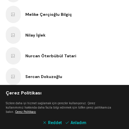
Melike Çerçioğlu Bilgiç
Nilay İşlek
Nurcan Öterbübül Tatari
Sercan Dokuzoğlu
Çerez Politikası
Anıl Kaan Yatar
Sizlere daha iyi hizmet sağlamak için çerezler kullanıyoruz. Çerez
kullanımımız hakkında daha fazla bilgi edinmek için lütfen çerez politikamıza
bakın.
Çerez Politikası
Erk Bilgiç
Reddet
Anladım