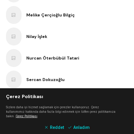
Melike Çerçioğlu Bilgiç
Nilay İşlek
Nurcan Öterbübül Tatari
Sercan Dokuzoğlu
Çerez Politikası
Anıl Kaan Yatar
Sizlere daha iyi hizmet sağlamak için çerezler kullanıyoruz. Çerez
kullanımımız hakkında daha fazla bilgi edinmek için lütfen çerez politikamıza
bakın.
Çerez Politikası
Erk Bilgiç
Reddet
Anladım