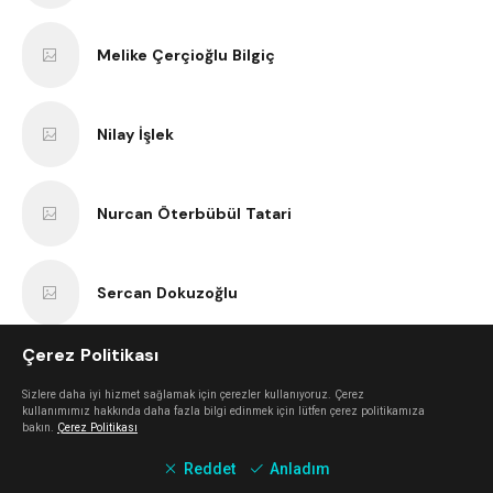
Melike Çerçioğlu Bilgiç
Nilay İşlek
Nurcan Öterbübül Tatari
Sercan Dokuzoğlu
Çerez Politikası
Anıl Kaan Yatar
Sizlere daha iyi hizmet sağlamak için çerezler kullanıyoruz. Çerez
kullanımımız hakkında daha fazla bilgi edinmek için lütfen çerez politikamıza
bakın.
Çerez Politikası
Erk Bilgiç
Reddet
Anladım