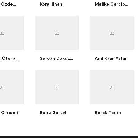
Berkay Özdemir
Koral İlhan
Melike Çerçioğlu Bilgiç
Nurcan Öterbübül Tatari
Sercan Dokuzoğlu
Anıl Kaan Yatar
 Çimenli
Berra Sertel
Burak Tarım