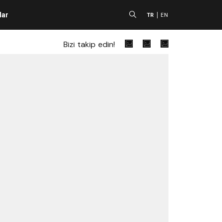
lar
A
TR
EN
Bizi takip edin!