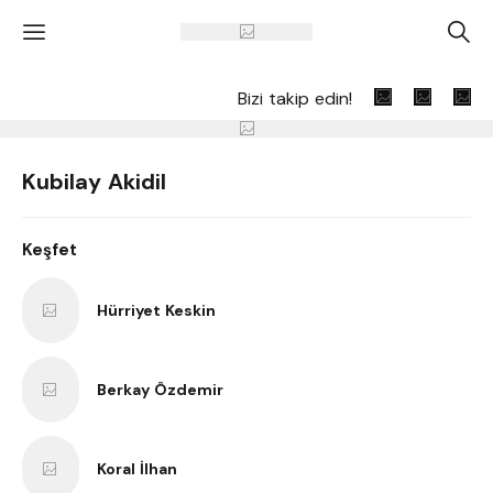
'
A
Bizi takip edin!
Kubilay Akidil
Keşfet
Hürriyet Keskin
Berkay Özdemir
Koral İlhan