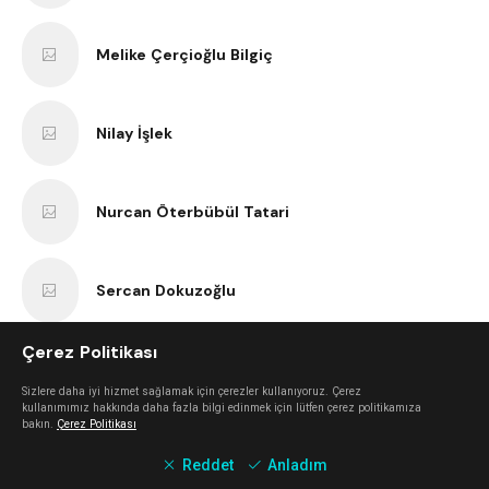
Melike Çerçioğlu Bilgiç
Nilay İşlek
Nurcan Öterbübül Tatari
Sercan Dokuzoğlu
Çerez Politikası
Anıl Kaan Yatar
Sizlere daha iyi hizmet sağlamak için çerezler kullanıyoruz. Çerez
kullanımımız hakkında daha fazla bilgi edinmek için lütfen çerez politikamıza
bakın.
Çerez Politikası
Erk Bilgiç
Reddet
Anladım