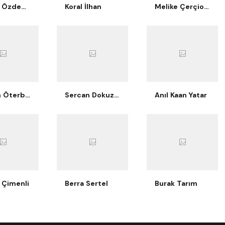
Berkay Özdemir
Koral İlhan
Melike Çerçioğlu Bilgiç
Nurcan Öterbübül Tatari
Sercan Dokuzoğlu
Anıl Kaan Yatar
 Çimenli
Berra Sertel
Burak Tarım