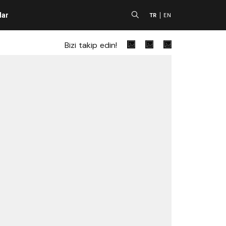
lar
A
TR
EN
Bizi takip edin!