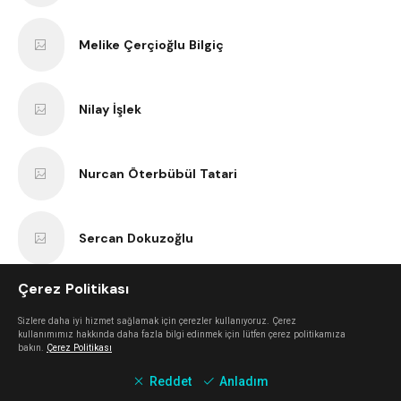
Melike Çerçioğlu Bilgiç
Nilay İşlek
Nurcan Öterbübül Tatari
Sercan Dokuzoğlu
Çerez Politikası
Anıl Kaan Yatar
Sizlere daha iyi hizmet sağlamak için çerezler kullanıyoruz. Çerez
kullanımımız hakkında daha fazla bilgi edinmek için lütfen çerez politikamıza
bakın.
Çerez Politikası
Erk Bilgiç
Reddet
Anladım