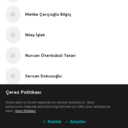
Melike Çerçioğlu Bilgiç
Nilay İşlek
Nurcan Öterbübül Tatari
Sercan Dokuzoğlu
Çerez Politikası
Anıl Kaan Yatar
Sizlere daha iyi hizmet sağlamak için çerezler kullanıyoruz. Çerez
kullanımımız hakkında daha fazla bilgi edinmek için lütfen çerez politikamıza
bakın.
Çerez Politikası
Erk Bilgiç
Reddet
Anladım