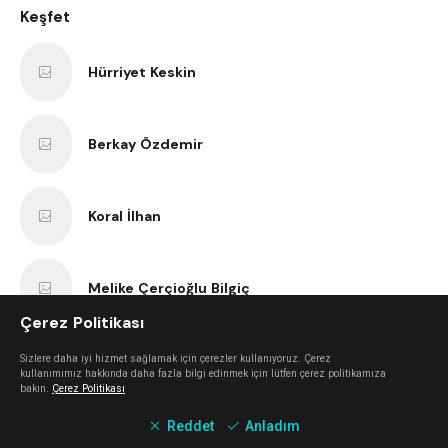
Keşfet
Hürriyet Keskin
Berkay Özdemir
Koral İlhan
Melike Çerçioğlu Bilgiç
Çerez Politikası
Nilay İşlek
Sizlere daha iyi hizmet sağlamak için çerezler kullanıyoruz. Çerez
kullanımımız hakkında daha fazla bilgi edinmek için lütfen çerez politikamıza
bakın.
Çerez Politikası
Reddet
Anladım
Nurcan Öterbübül Tatari