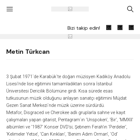
'
A
Bizi takip edin!
Metin Türkcan
3 Şubat 1971`de Karabük`te doğan müzisyen Kadıköy Anadolu
Lisesi'nde lise eğitimini tamamladıktan sonra İstanbul
Üniversitesi Dericilik Bölümüne girdi. Kısa sürede esas
tutkusunun müzik olduğunu anlayan sanatçı eğitimini Müjdat
Gezen Sanat Merkezi`nde müzik üzerine sürdürdü.
Metafor, Disgraced ve Cherokee adlı gruplarla sahne ve kayıt
çalışmaları yapan gitarist, Pentagram`ın 'Unspoken', 'Bir', 'MMXII'
albümleri ve '1987' Konser DVD'si; Şebnem Ferah'ın ’Perdeler’,
’Kelimeler Yetse’, ’Can Kırıkları’, ’Benim Adım Orman’, ’Od’