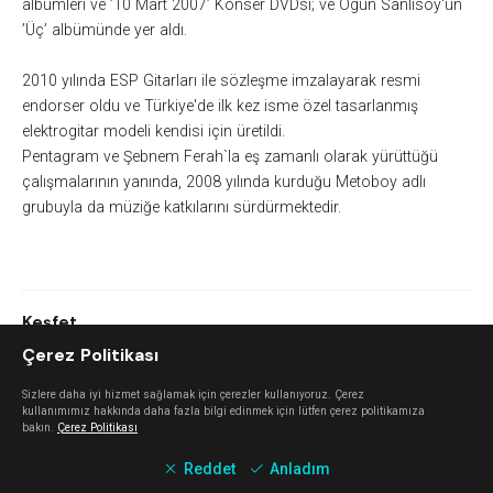
albümleri ve ’10 Mart 2007’ Konser DVDsi; ve Ogün Sanlısoy'un
’Üç’ albümünde yer aldı.
2010 yılında ESP Gitarları ile sözleşme imzalayarak resmi
endorser oldu ve Türkiye'de ilk kez isme özel tasarlanmış
elektrogitar modeli kendisi için üretildi.
Pentagram ve Şebnem Ferah`la eş zamanlı olarak yürüttüğü
çalışmalarının yanında, 2008 yılında kurduğu Metoboy adlı
grubuyla da müziğe katkılarını sürdürmektedir.
Keşfet
Çerez Politikası
Hürriyet Keskin
Sizlere daha iyi hizmet sağlamak için çerezler kullanıyoruz. Çerez
kullanımımız hakkında daha fazla bilgi edinmek için lütfen çerez politikamıza
bakın.
Çerez Politikası
Berkay Özdemir
Reddet
Anladım