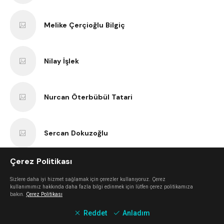
Melike Çerçioğlu Bilgiç
Nilay İşlek
Nurcan Öterbübül Tatari
Sercan Dokuzoğlu
Çerez Politikası
Anıl Kaan Yatar
Sizlere daha iyi hizmet sağlamak için çerezler kullanıyoruz. Çerez
kullanımımız hakkında daha fazla bilgi edinmek için lütfen çerez politikamıza
bakın.
Çerez Politikası
Erk Bilgiç
Reddet
Anladım