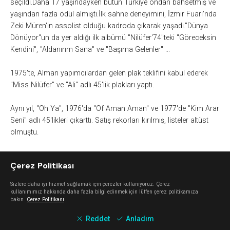
seçildi.Daha 17 yaşındayken bütün Türkiye ondan bahsetmiş ve
yaşından fazla ödül almıştı.İlk sahne deneyimini, İzmir Fuarı'nda
Zeki Müren'in assolist olduğu kadroda çıkarak yaşadı."Dünya
Dönüyor"un da yer aldığı ilk albümü "Nilüfer'74"teki "Göreceksin
Kendini", "Aldanırım Sana" ve "Başıma Gelenler" ...
1975'te, Alman yapımcılardan gelen plak teklifini kabul ederek
"Miss Nilüfer" ve "Ali" adlı 45'lik plakları yaptı.
Aynı yıl, "Oh Ya", 1976'da "Of Aman Aman" ve 1977'de "Kim Arar
Seni" adlı 45'likleri çıkarttı. Satış rekorları kırılmış, listeler altüst
olmuştu.
1978 yılında "Grup Nazar" ile birlikte Türkiye'yi TRT adına Paris'te
Çerez Politikası
Eurovision Şarkı Yarışması'nda temsil etti. Aynı yıl, "Nilüfer
Müzik" ve "Nilüfer 15 şarkı" uzunçalarlarıyla 25 şarkısı da dikkat
Sizlere daha iyi hizmet sağlamak için çerezler kullanıyoruz. Çerez
çekti.
kullanımımız hakkında daha fazla bilgi edinmek için lütfen çerez politikamıza
bakın.
Çerez Politikası
"Nilüfer'79", "Nilüfer'80" ve "Sensiz Olmaz" adlı albümlerini,
Reddet
Anladım
"Nilüfer'84" adlı albümü izledi. Albümün hitleri arasında "Varsa