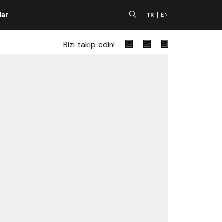
lar
A
TR
EN
Bizi takip edin!