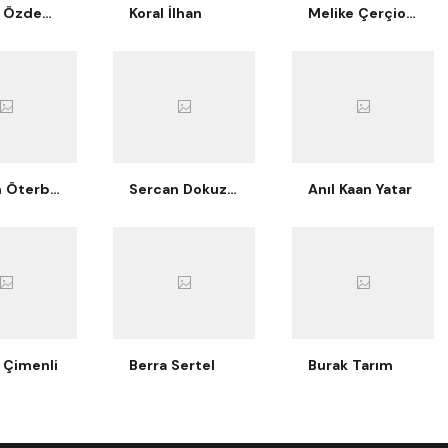
Berkay Özdemir
Koral İlhan
Melike Çerçioğlu Bilgiç
Nurcan Öterbübül Tatari
Sercan Dokuzoğlu
Anıl Kaan Yatar
 Çimenli
Berra Sertel
Burak Tarım