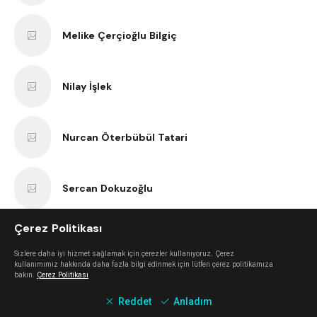
Melike Çerçioğlu Bilgiç
Nilay İşlek
Nurcan Öterbübül Tatari
Sercan Dokuzoğlu
Çerez Politikası
Anıl Kaan Yatar
Sizlere daha iyi hizmet sağlamak için çerezler kullanıyoruz. Çerez
kullanımımız hakkında daha fazla bilgi edinmek için lütfen çerez politikamıza
bakın.
Çerez Politikası
Erk Bilgiç
Reddet
Anladım