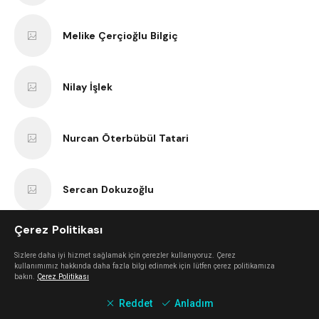
Melike Çerçioğlu Bilgiç
Nilay İşlek
Nurcan Öterbübül Tatari
Sercan Dokuzoğlu
Çerez Politikası
Anıl Kaan Yatar
Sizlere daha iyi hizmet sağlamak için çerezler kullanıyoruz. Çerez
kullanımımız hakkında daha fazla bilgi edinmek için lütfen çerez politikamıza
bakın.
Çerez Politikası
Erk Bilgiç
Reddet
Anladım