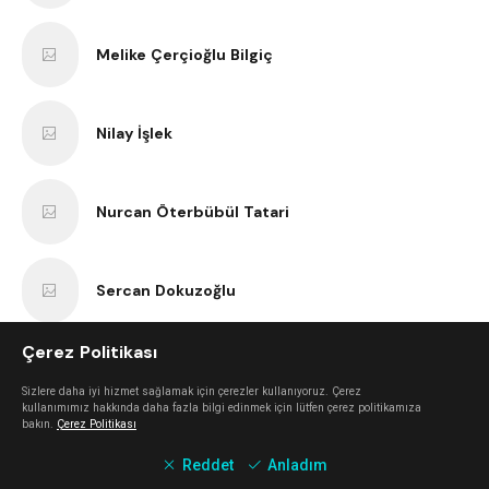
Melike Çerçioğlu Bilgiç
Nilay İşlek
Nurcan Öterbübül Tatari
Sercan Dokuzoğlu
Çerez Politikası
Anıl Kaan Yatar
Sizlere daha iyi hizmet sağlamak için çerezler kullanıyoruz. Çerez
kullanımımız hakkında daha fazla bilgi edinmek için lütfen çerez politikamıza
bakın.
Çerez Politikası
Erk Bilgiç
Reddet
Anladım