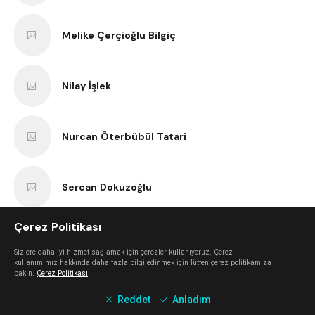
Melike Çerçioğlu Bilgiç
Nilay İşlek
Nurcan Öterbübül Tatari
Sercan Dokuzoğlu
Çerez Politikası
Anıl Kaan Yatar
Sizlere daha iyi hizmet sağlamak için çerezler kullanıyoruz. Çerez
kullanımımız hakkında daha fazla bilgi edinmek için lütfen çerez politikamıza
bakın.
Çerez Politikası
Erk Bilgiç
Reddet
Anladım