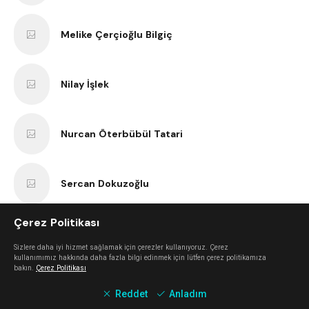
Melike Çerçioğlu Bilgiç
Nilay İşlek
Nurcan Öterbübül Tatari
Sercan Dokuzoğlu
Çerez Politikası
Anıl Kaan Yatar
Sizlere daha iyi hizmet sağlamak için çerezler kullanıyoruz. Çerez
kullanımımız hakkında daha fazla bilgi edinmek için lütfen çerez politikamıza
bakın.
Çerez Politikası
Erk Bilgiç
Reddet
Anladım