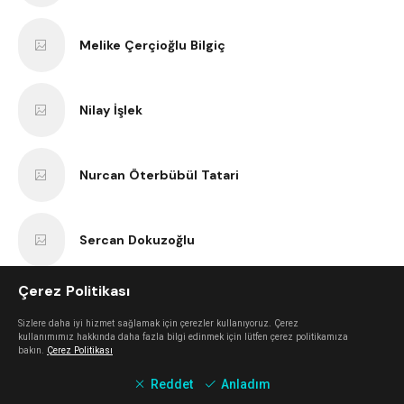
Melike Çerçioğlu Bilgiç
Nilay İşlek
Nurcan Öterbübül Tatari
Sercan Dokuzoğlu
Çerez Politikası
Anıl Kaan Yatar
Sizlere daha iyi hizmet sağlamak için çerezler kullanıyoruz. Çerez
kullanımımız hakkında daha fazla bilgi edinmek için lütfen çerez politikamıza
bakın.
Çerez Politikası
Erk Bilgiç
Reddet
Anladım