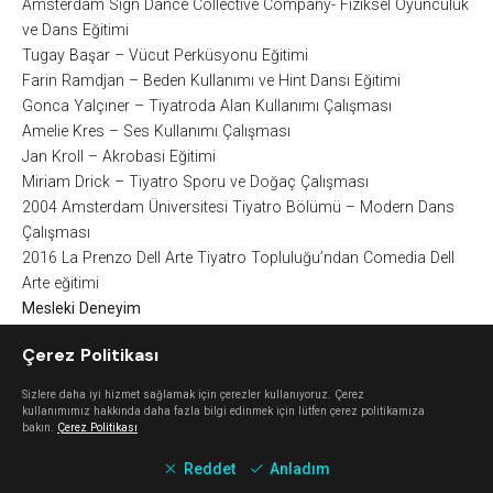
Amsterdam Sign Dance Collective Company- Fiziksel Oyunculuk
ve Dans Eğitimi
Tugay Başar – Vücut Perküsyonu Eğitimi
Farin Ramdjan – Beden Kullanımı ve Hint Dansı Eğitimi
Gonca Yalçıner – Tiyatroda Alan Kullanımı Çalışması
Amelie Kres – Ses Kullanımı Çalışması
Jan Kroll – Akrobasi Eğitimi
Miriam Drick – Tiyatro Sporu ve Doğaç Çalışması
2004 Amsterdam Üniversitesi Tiyatro Bölümü – Modern Dans
Çalışması
2016 La Prenzo Dell Arte Tiyatro Topluluğu’ndan Comedia Dell
Arte eğitimi
Mesleki Deneyim
1995 – 1997 Gülüm Pekcan Dans Tiyatrosu
Çerez Politikası
1996-1998 TRT Ankara TV Çocuk Programı- Oyunculuk
1995-1999 Ankara Devlet Tiyatrosu- Sözleşmeli Oyunculuk
Sizlere daha iyi hizmet sağlamak için çerezler kullanıyoruz. Çerez
1998-1999 Tiyatro Ankara Topluluğu- Oyunculuk
kullanımımız hakkında daha fazla bilgi edinmek için lütfen çerez politikamıza
bakın.
Çerez Politikası
1999-2004 İzmir Bornova Belediyesi Şehir Tiyatrosu- Eğitmenlik,
yönetmenlik, oyunculuk
Reddet
Anladım
1999-2008 İzmir Hürriyet Çocuk Tiyatrosu- Oyunculuk,