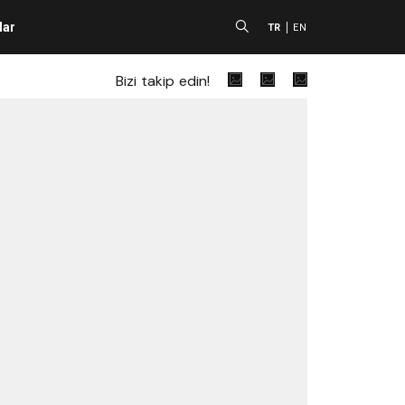
lar
A
TR
EN
Bizi takip edin!