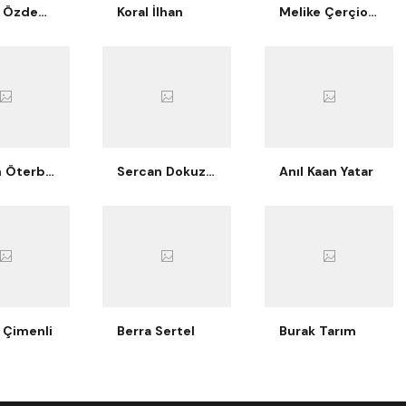
Berkay Özdemir
Koral İlhan
Melike Çerçioğlu Bilgiç
Nurcan Öterbübül Tatari
Sercan Dokuzoğlu
Anıl Kaan Yatar
 Çimenli
Berra Sertel
Burak Tarım