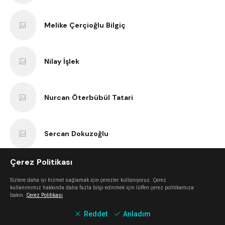
Melike Çerçioğlu Bilgiç
Nilay İşlek
Nurcan Öterbübül Tatari
Sercan Dokuzoğlu
Çerez Politikası
Anıl Kaan Yatar
Sizlere daha iyi hizmet sağlamak için çerezler kullanıyoruz. Çerez
kullanımımız hakkında daha fazla bilgi edinmek için lütfen çerez politikamıza
bakın.
Çerez Politikası
Erk Bilgiç
Reddet
Anladım