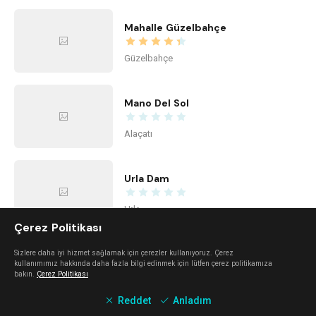
Mahalle Güzelbahçe
Güzelbahçe
Mano Del Sol
Alaçatı
Urla Dam
Urla
Çerez Politikası
Mali Beach
Sizlere daha iyi hizmet sağlamak için çerezler kullanıyoruz. Çerez
kullanımımız hakkında daha fazla bilgi edinmek için lütfen çerez politikamıza
bakın.
Çerez Politikası
Seferihisar
Reddet
Anladım