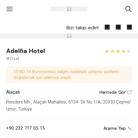
'
A
Bizi takip edin!
Adelfia Hotel
#Otel
COVID-19 (Koronavirüs) salgını nedeniyle çalışma saatlerini
doğrulamak için işletmeyi arayın.
Alaçatı
Haritada Gör
V
Reisdere Mh., Alaçatı Mahallesi, 6134. Sk No:1/A, 35930 Çeşme/
İzmir, Türkiye
+90 232 717 05 15
Arama Yap