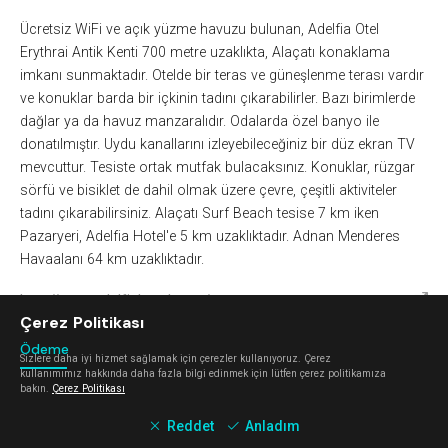
Ücretsiz WiFi ve açık yüzme havuzu bulunan, Adelfia Otel
Erythrai Antik Kenti 700 metre uzaklıkta, Alaçatı konaklama
imkanı sunmaktadır. Otelde bir teras ve güneşlenme terası vardır
ve konuklar barda bir içkinin tadını çıkarabilirler. Bazı birimlerde
dağlar ya da havuz manzaralıdır. Odalarda özel banyo ile
donatılmıştır. Uydu kanallarını izleyebileceğiniz bir düz ekran TV
mevcuttur. Tesiste ortak mutfak bulacaksınız. Konuklar, rüzgar
sörfü ve bisiklet de dahil olmak üzere çevre, çeşitli aktiviteler
tadını çıkarabilirsiniz. Alaçatı Surf Beach tesise 7 km iken
Pazaryeri, Adelfia Hotel'e 5 km uzaklıktadır. Adnan Menderes
Havaalanı 64 km uzaklıktadır.
http://www.adelfiahotel.com/
V
Çerez Politikası
Ödeme
Sizlere daha iyi hizmet sağlamak için çerezler kullanıyoruz. Çerez
kullanımımız hakkında daha fazla bilgi edinmek için lütfen çerez politikamıza
bakın.
Çerez Politikası
Kartla ödeme
^
Reddet
Anladım