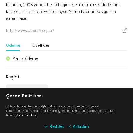
bulunan, 2008 yılında hizmete girmiş kültür merkezidir. İzmir'li
besteci, araştırmacı ve müzisyen Ahmed Adnan Saygun'un
ismini taşır.
http://www.aassm.org.tr/
V
Ödeme
Özellikler
Kartla ödeme
^
Keşfet
Mahalle Güzelbahçe
Çerez Politikası
Güzelbahçe
Sizlere daha iyi hizmet sağlamak için çerezler kullanıyoruz. Çerez
kullanımımız hakkında daha fazla bilgi edinmek için lütfen çerez politikamıza
bakın.
Çerez Politikası
Nada Alaçatı
Reddet
Anladım