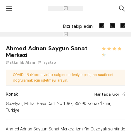
'
A
Bizi takip edin!
Ahmed Adnan Saygun Sanat
Merkezi
#Etkinlik Alanı
#Tiyatro
COVID-19 (Koronavirüs) salgını nedeniyle çalışma saatlerini
doğrulamak için işletmeyi arayın.
Konak
Haritada Gör
V
Güzelyalı, Mithat Paşa Cad. No:1087, 35290 Konak/İzmir,
Türkiye
Ahmed Adnan Saygun Sanat Merkezi İzmir'in Güzelyalı semtinde