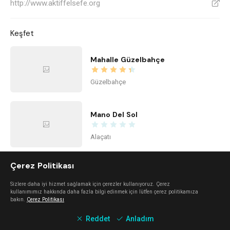
http://www.aktiffelsefe.org
V
Keşfet
Mahalle Güzelbahçe
Güzelbahçe
Mano Del Sol
Alaçatı
Çerez Politikası
Urla Dam
Sizlere daha iyi hizmet sağlamak için çerezler kullanıyoruz. Çerez
Urla
kullanımımız hakkında daha fazla bilgi edinmek için lütfen çerez politikamıza
bakın.
Çerez Politikası
Reddet
Anladım
Mali Beach