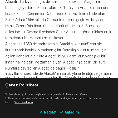
Alaçatı
..
Türkiye
'
nin
gözde, sakin, tatil mekanı..
Alaçatı'nın
tarihine şöyle bir bakacak olursak; 16.
Yy.'da
Anadolu '
nun
dış
ticaret kapısı
Çeşme
idi. Daha önce Cenevizlilerin elinde olan
Sakız Adası
1556 yılında Osmanlı'nın eline geçti. Ve böylece
İzmir
, Çeşme'nin ticari üstünlüğünü elinden aldı.
Bursa
'dan
gelen ipekler Çeşme üzerinden Sakız Adası'na gönderilirken artık
tüm ticaret hareketleri İzmir'e kaydı.
Alaçatı
ise 1850'de sadrazamın 'Bataklığı kurutun!' emriyle
kurutularak batıklık olmaktan çıktı. Bataklığın kurutulması için
açılan kanallarla birlikte
Alaçatı
, büyük gemilerin yanaştığı bir
liman haline gelir. Ve zamanla yeni
Alaçatı
inşa edilir. Bir süre
Rumlara devredilen
Alaçatı'da
bağcılık gelişir.
Yüzyıllar öncesinde de
Alaçatı'nın
şarabıyla ünlendiği ve şarabını
yurt dışına ihraç edildiği görülür. Bu
Alaçatı'da
kiliselerdeki üzüm
figürlerinden de anlaşılabilir. 1914'te Çeşme'ye kaymakam olarak
Çerez Politikası
atanan
Hilmi Uran
tarafından
Balkanlar
'dan getirilen göçmenler
Rumlar
tarafından panikle karşılanır. Ve bölgeyi boşaltmalarını
sağlar.
Sizlere daha iyi hizmet sağlamak için çerezler kullanıyoruz. Çerez
Bu yeni göçmenler, bağcılık ve şaraba yabancı oldukları için
kullanımımız hakkında daha fazla bilgi edinmek için lütfen çerez politikamıza
bakın.
Çerez Politikası
bildikleri iş olan tütüncülüğe başlarlar. Ve böylece
Alaçatı'da
tütüncülük gelişmeye başlar. Tütün, kavun yetiştiriciliği ve
hayvancılık 80'li yılların
Alaçatı'yı
taşıyan unsurları olmuştur.
Reddet
Anladım
Daha sonlar bunlar yerlerini esnaflık, balıkçılık ve turizme