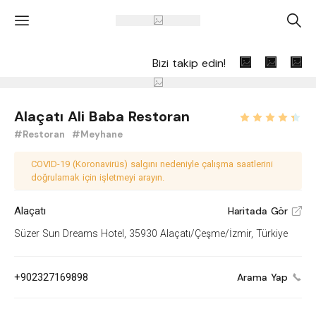
'
A
Bizi takip edin!
Alaçatı Ali Baba Restoran
#Restoran
#Meyhane
COVID-19 (Koronavirüs) salgını nedeniyle çalışma saatlerini
doğrulamak için işletmeyi arayın.
Alaçatı
Haritada Gör
V
Süzer Sun Dreams Hotel, 35930 Alaçatı/Çeşme/İzmir, Türkiye
+902327169898
Arama Yap