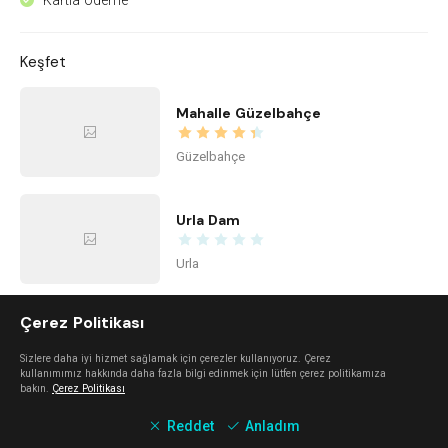
Kartla ödeme
^
Keşfet
Mahalle Güzelbahçe
Güzelbahçe
Urla Dam
Urla
Çerez Politikası
Mano Del Sol
Sizlere daha iyi hizmet sağlamak için çerezler kullanıyoruz. Çerez
Alaçatı
kullanımımız hakkında daha fazla bilgi edinmek için lütfen çerez politikamıza
bakın.
Çerez Politikası
Reddet
Anladım
Mali Beach