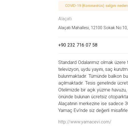
COVID-19 (Koronavirüs) salgını nedeniy
Alaçatı
Alaçatı Mahallesi, 12100 Sokak No:10
+90 232 716 07 58
Standard Odalarımız olmak üzere 
televizyon, uydu yayını, saç kurutm
bulunmaktadır. Tümünde balkon bu
açılmaktadır. Tesis genelinde ücrets
Otelimizde bir açık yüzme havuzu, 
önünde bulunan ücretsiz otoparktan
Alaçatının merkezine ise sadece
Yamaç Evi’nde siz değerli misafirleri
http://www.yamacevi.com/