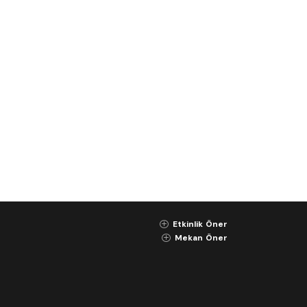
Etkinlik Öner
K
Mekan Öner
K
Gizlilik Sözleşmesi
Kullanım Koşulları