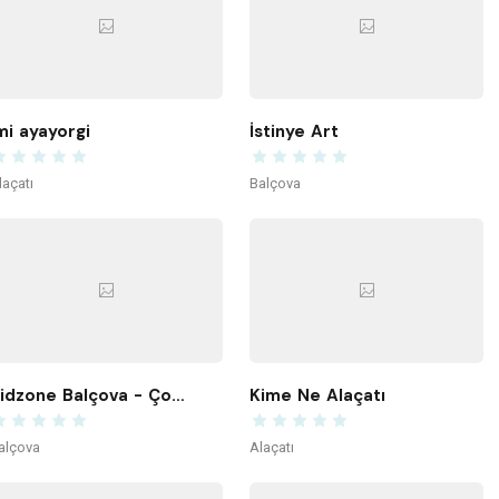
mi ayayorgi
İstinye Art
laçatı
Balçova
Kidzone Balçova - Çocuk Gelişim ve Aktivite Merkezi
Kime Ne Alaçatı
alçova
Alaçatı