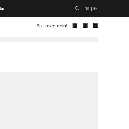
lar
A
TR
EN
Bizi takip edin!