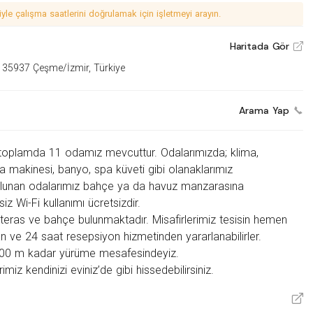
le çalışma saatlerini doğrulamak için işletmeyi arayın.
Haritada Gör
V
, 35937 Çeşme/İzmir, Türkiye
Arama Yap
toplamda 11 odamız mevcuttur. Odalarımızda; klima,
a makinesi, banyo, spa küveti gibi olanaklarımız
lunan odalarımız bahçe ya da havuz manzarasına
iz Wi-Fi kullanımı ücretsizdir.
teras ve bahçe bulunmaktadır. Misafirlerimiz tesisin hemen
 ve 24 saat resepsiyon hizmetinden yararlanabilirler.
 300 m kadar yürüme mesafesindeyiz.
miz kendinizi eviniz’de gibi hissedebilirsiniz.
V