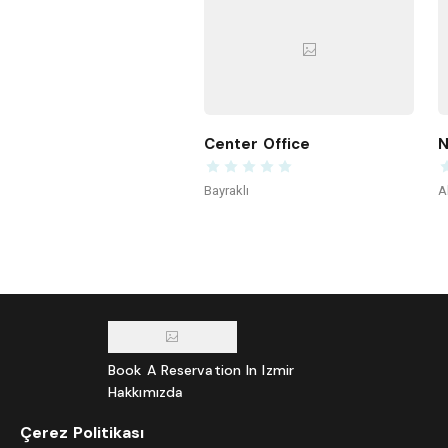
Center Office
N
Bayraklı
A
Book A Reservation In Izmir
Hakkımızda
Bisiklet Dostu Mekan Başvurusu
Çerez Politikası
İzmir Hava Durumu