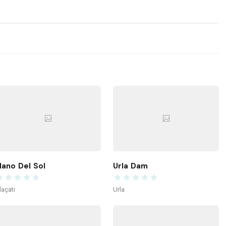
ano Del Sol
Urla Dam
laçatı
Urla