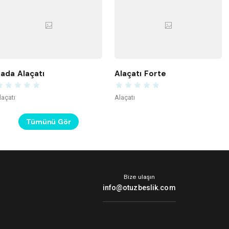
ada Alaçatı
Alaçatı Forte
laçatı
Alaçatı
Tümünü Gör
Bize ulaşın
info@otuzbeslik.com