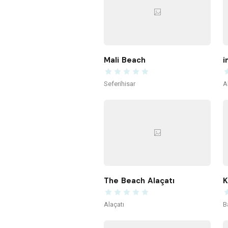
Mali Beach
i
Seferihisar
A
The Beach Alaçatı
Alaçatı
B