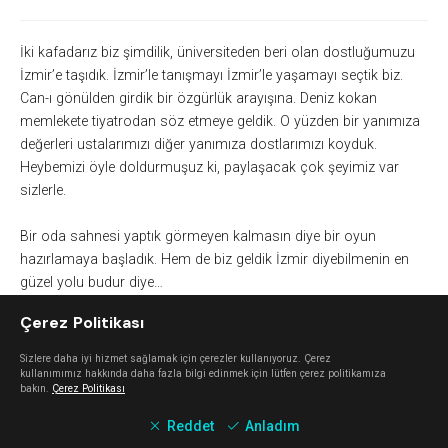
İki kafadarız biz şimdilik, üniversiteden beri olan dostluğumuzu
İzmir’e taşıdık. İzmir’le tanışmayı İzmir’le yaşamayı seçtik biz.
Can-ı gönülden girdik bir özgürlük arayışına. Deniz kokan
memlekete tiyatrodan söz etmeye geldik. O yüzden bir yanımıza
değerleri ustalarımızı diğer yanımıza dostlarımızı koyduk.
Heybemizi öyle doldurmuşuz ki, paylaşacak çok şeyimiz var
sizlerle.
Bir oda sahnesi yaptık görmeyen kalmasın diye bir oyun
hazırlamaya başladık. Hem de biz geldik İzmir diyebilmenin en
güzel yolu budur diye…
Çerez Politikası
Bir varmış bir yokmuş
evvel zaman içinde
Sizlere daha iyi hizmet sağlamak için çerezler kullanıyoruz. Çerez
Kalbur saman içinde
kullanımımız hakkında daha fazla bilgi edinmek için lütfen çerez politikamıza
bakın.
Çerez Politikası
Develer tellar iken
Pireler berber iken
Reddet
Anladım
Ben ninemin beşiğini