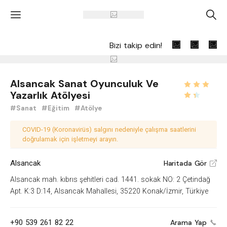
'
A
Bizi takip edin!
Alsancak Sanat Oyunculuk Ve
Yazarlık Atölyesi
#Sanat
#Eğitim
#Atölye
COVID-19 (Koronavirüs) salgını nedeniyle çalışma saatlerini
doğrulamak için işletmeyi arayın.
Alsancak
Haritada Gör
V
Alsancak mah. kıbrıs şehitleri cad. 1441. sokak NO: 2 Çetindağ
Apt. K:3 D:14, Alsancak Mahallesi, 35220 Konak/İzmir, Türkiye
+90 539 261 82 22
Arama Yap