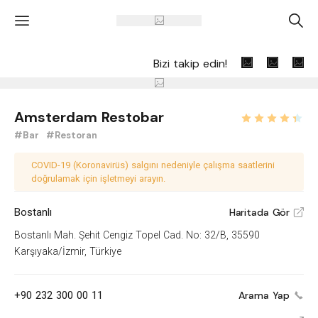
'
A
Bizi takip edin!
Amsterdam Restobar
#Bar
#Restoran
COVID-19 (Koronavirüs) salgını nedeniyle çalışma saatlerini
doğrulamak için işletmeyi arayın.
Bostanlı
Haritada Gör
V
Bostanlı Mah. Şehit Cengiz Topel Cad. No: 32/B, 35590
Karşıyaka/İzmir, Türkiye
+90 232 300 00 11
Arama Yap