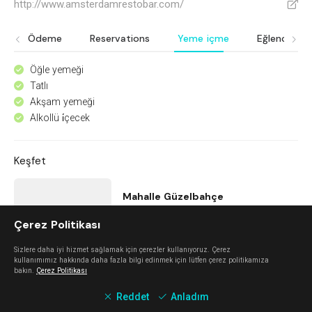
http://www.amsterdamrestobar.com/
V
Ödeme
Reservations
Yeme içme
Eğlence
Öğle yemeği
^
Tatlı
^
Akşam yemeği
^
Alkollü i̇çecek
^
Keşfet
Mahalle Güzelbahçe
Çerez Politikası
Güzelbahçe
Sizlere daha iyi hizmet sağlamak için çerezler kullanıyoruz. Çerez
kullanımımız hakkında daha fazla bilgi edinmek için lütfen çerez politikamıza
Urla Dam
bakın.
Çerez Politikası
Reddet
Anladım
Urla