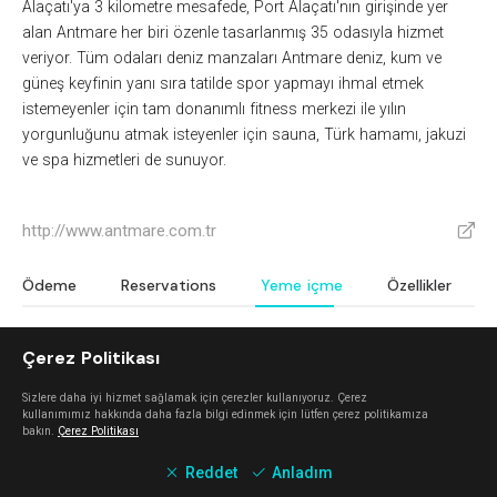
Alaçatı'ya 3 kilometre mesafede, Port Alaçatı'nın girişinde yer
alan Antmare her biri özenle tasarlanmış 35 odasıyla hizmet
veriyor. Tüm odaları deniz manzaları Antmare deniz, kum ve
güneş keyfinin yanı sıra tatilde spor yapmayı ihmal etmek
istemeyenler için tam donanımlı fitness merkezi ile yılın
yorgunluğunu atmak isteyenler için sauna, Türk hamamı, jakuzi
ve spa hizmetleri de sunuyor.
http://www.antmare.com.tr
V
Ödeme
Reservations
Yeme içme
Özellikler
Restoran
^
Çerez Politikası
Kahvaltı
^
Akşam yemeği
^
Sizlere daha iyi hizmet sağlamak için çerezler kullanıyoruz. Çerez
Kokteyl
^
kullanımımız hakkında daha fazla bilgi edinmek için lütfen çerez politikamıza
bakın.
Çerez Politikası
Full bar
^
Şarap
^
Reddet
Anladım