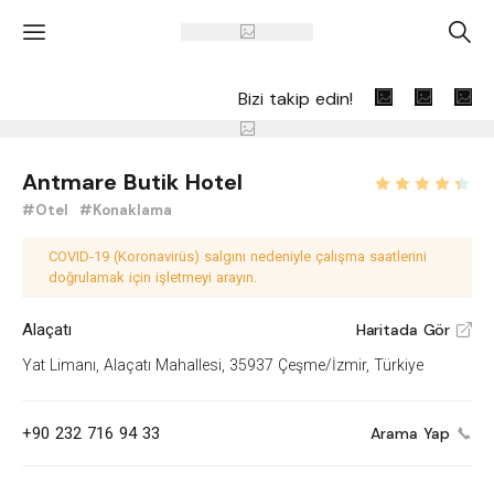
'
A
Bizi takip edin!
Antmare Butik Hotel
#Otel
#Konaklama
COVID-19 (Koronavirüs) salgını nedeniyle çalışma saatlerini
doğrulamak için işletmeyi arayın.
Alaçatı
Haritada Gör
V
Yat Limanı, Alaçatı Mahallesi, 35937 Çeşme/İzmir, Türkiye
+90 232 716 94 33
Arama Yap