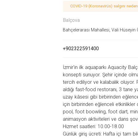
COVID-19 (Koronavirüs) salgını nedeniy
Balçova
Bahçelerarası Mahallesi, Vali Hüseyin
+902322591400
İzmir'in ilk aquaparkı Aquacity Bal
konsepti sunuyor. Şehir içinde olma
tercih ediliyor ve kalabalık oluyor
aldığı fast-food restoranı, 3 tane 
uzay kâsesi gibi birbirinden eğlence
için birbirinden eğlenceli etkinlikle
pool, foot boowling, foot dart, min
animasyon aktiviteleri ve dans şovla
Hizmet saatleri: 10.00-18.00
Günlük giriş ücreti: Hafta içi tam bi