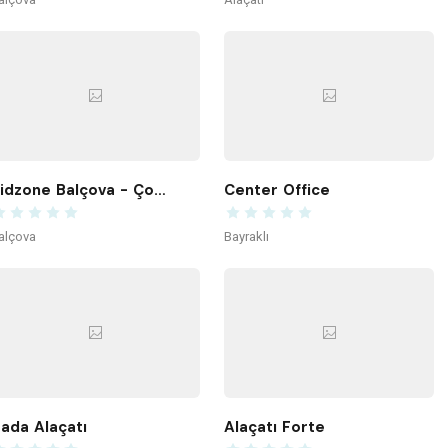
Kidzone Balçova - Çocuk Gelişim ve Aktivite Merkezi
Center Office
alçova
Bayraklı
ada Alaçatı
Alaçatı Forte