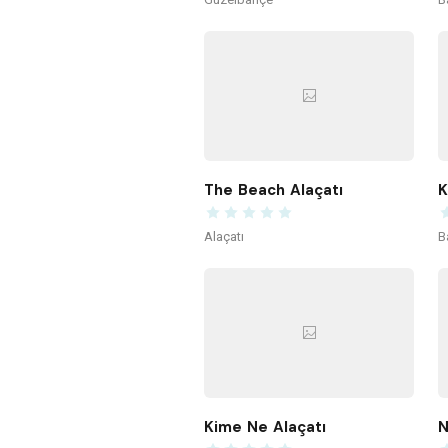
The Beach Alaçatı
Alaçatı
B
Kime Ne Alaçatı
N