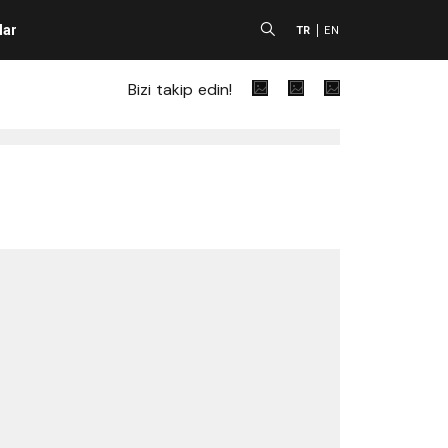
lar
A
TR
EN
Bizi takip edin!