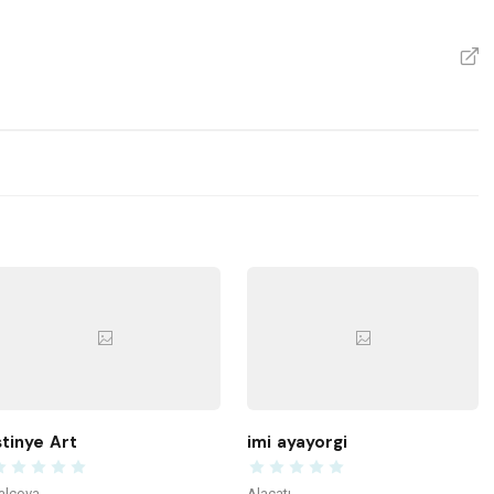
V
stinye Art
imi ayayorgi
alçova
Alaçatı