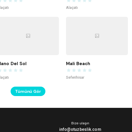
laçatı
Alaçatı
ano Del Sol
Mali Beach
laçatı
Seferihisar
Tümünü Gör
Bize ulaşın
info@otuzbeslik.com