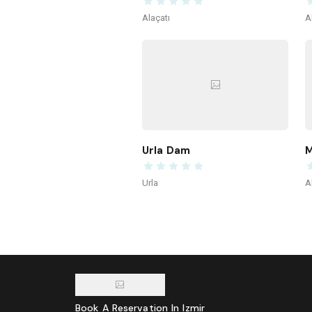
Alaçatı
A
Urla Dam
M
Urla
A
Book A Reservation In Izmir