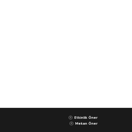
Etkinlik Öner
K
Mekan Öner
K