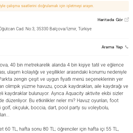
le çalışma saatlerini doğrulamak için işletmeyi arayın.
Haritada Gör
V
 Öğütcan Cad. No:3, 35330 Balçova/İzmir, Türkiye
Arama Yap
çova, 40 bin metrekarelik alanda 4 bin kişiye tatil ve eğlence
sı, ulaşım kolaylığı ve yeşillikler arasındaki konumu nedeniyle
. Parkta zengin çeşit ve uygun fiyatlı menü seçeneklerinin yer
yarı olimpik yüzme havuzu, çocuk kaydırakları, aile kaydırağı ve
li kaydıraklar bulunuyor. Ayrıca Aquacity aktivite ekibi sizler
r de düzenliyor. Bu etkinlikler neler mi? Havuz oyunları, foot
i golf, okçuluk, boccia, dart, pool party su voleybolu,
rı...
let 60 TL, hafta sonu 80 TL; öğrenciler için hafta içi 55 TL,