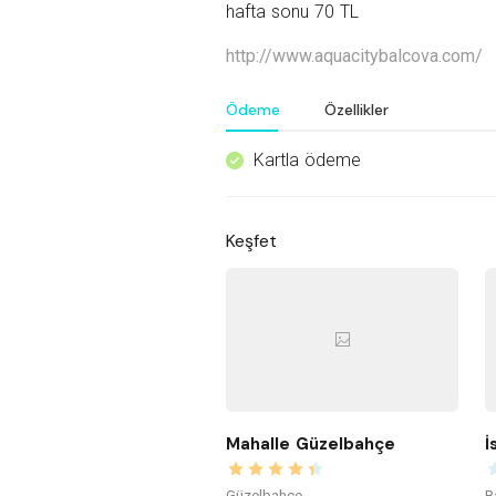
hafta sonu 70 TL
http://www.aquacitybalcova.com/
Ödeme
Özellikler
Kartla ödeme
^
Keşfet
Mahalle Güzelbahçe
İ
Güzelbahçe
B