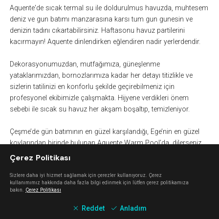
Aquente'de sıcak termal su ile doldurulmus havuzda, muhtesem
deniz ve gun batımı manzarasına karsı tum gun gunesin ve
denizin tadını cıkartabilirsiniz. Haftasonu havuz partilerini
kacırmayın! Aquente dinlendirken eğlendiren nadir yerlerdendir.
Dekorasyonumuzdan, mutfağımıza, güneşlenme
yataklarımızdan, bornozlarımıza kadar her detayı titizlikle v
e
sizlerin tatilinizi en konforlu şekilde geçirebilmeniz için
profesyonel ekibimizle çalışmakta. Hijyene verdikleri önem
sebebi ile sıcak su havuz her akşam boşaltıp, temizleniyor.
Çeşme’de gün batımının en güzel karşılandığı, Ege’nin en güzel
koylarından birinde bulunan Aquente Warm Pool’da, dilerseniz
sıcak doğal kaynak su havuzunda, taze yaz meyveleri ile
Çerez Politikası
hazırlanmış kokteyller eşliğinde müziğin ritmine kapılır, dilerseniz
Sizlere daha iyi hizmet sağlamak için çerezler kullanıyoruz. Çerez
Ege’nin serin sularında ferahlayarak, dünya’nın dört bir yanından
kullanımımız hakkında daha fazla bilgi edinmek için lütfen çerez politikamıza
seçtikleri lezzetleri tadabilirsiniz.
bakın.
Çerez Politikası
http://aquente.com
V
Reddet
Anladım