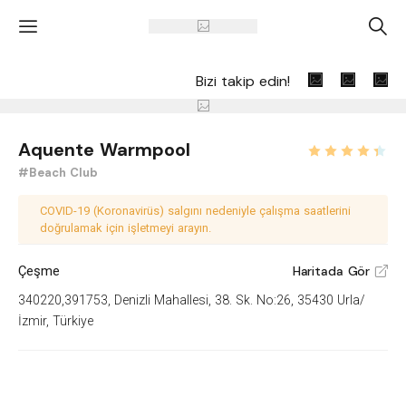
'
A
Bizi takip edin!
Aquente Warmpool
#Beach Club
COVID-19 (Koronavirüs) salgını nedeniyle çalışma saatlerini
doğrulamak için işletmeyi arayın.
Çeşme
Haritada Gör
V
340220,391753, Denizli Mahallesi, 38. Sk. No:26, 35430 Urla/
İzmir, Türkiye