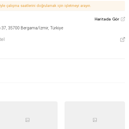
le çalışma saatlerini doğrulamak için işletmeyi arayın.
Haritada Gör
V
o:37, 35700 Bergama/İzmir, Türkiye
tel
V