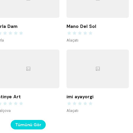
rla Dam
Mano Del Sol
rla
Alaçatı
stinye Art
imi ayayorgi
alçova
Alaçatı
Tümünü Gör