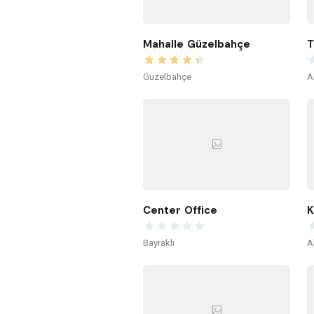
Mahalle Güzelbahçe
T
Güzelbahçe
A
Center Office
K
Bayraklı
A