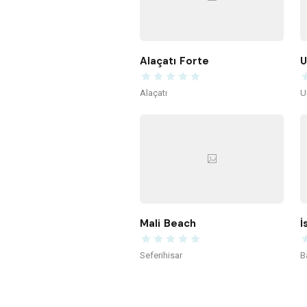
Alaçatı Forte
U
Alaçatı
U
Mali Beach
İ
Seferihisar
B