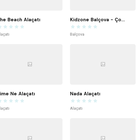
he Beach Alaçatı
Kidzone Balçova - Çocuk Gelişim ve Aktivite Merkezi
laçatı
Balçova
ime Ne Alaçatı
Nada Alaçatı
laçatı
Alaçatı