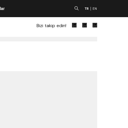
lar
A
TR
EN
Bizi takip edin!