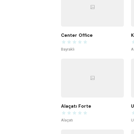
Center Office
K
Bayraklı
A
Alaçatı Forte
U
Alaçatı
U