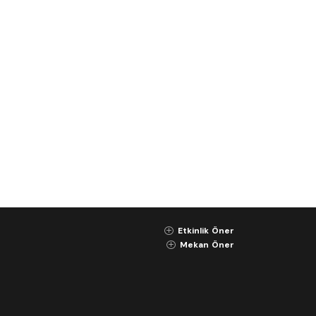
Etkinlik Öner
K
Mekan Öner
K
Gizlilik Sözleşmesi
Kullanım Koşulları