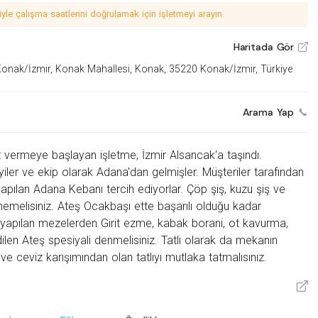
le çalışma saatlerini doğrulamak için işletmeyi arayın.
Haritada Gör
V
nak/İzmir, Konak Mahallesi, Konak, 35220 Konak/İzmir, Türkiye
Arama Yap
 vermeye başlayan işletme, İzmir Alsancak'a taşındı.
iyiler ve ekip olarak Adana'dan gelmişler. Müşteriler tarafından
 yapılan Adana Kebanı tercih ediyorlar. Çöp şiş, kuzu şiş ve
enemelisiniz. Ateş Ocakbaşı ette başarılı olduğu kadar
 yapılan mezelerden Girit ezme, kabak borani, ot kavurma,
dilen Ateş spesiyali denmelisiniz. Tatlı olarak da mekanın
ve ceviz karışımından olan tatlıyı mutlaka tatmalısınız.
V