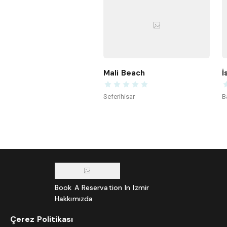
Mali Beach
İ
Seferihisar
B
Book A Reservation In Izmir
Hakkımızda
Bisiklet Dostu Mekan Başvurusu
Çerez Politikası
İzmir Hava Durumu