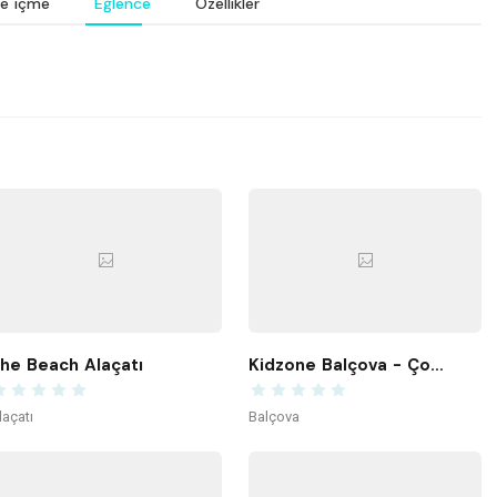
e içme
Eğlence
Özellikler
he Beach Alaçatı
Kidzone Balçova - Çocuk Gelişim ve Aktivite Merkezi
laçatı
Balçova