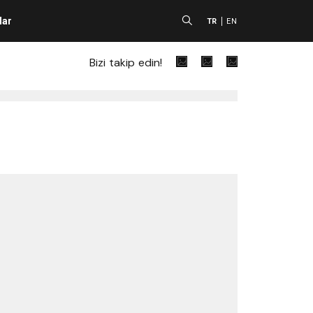
lar
A
TR
EN
Bizi takip edin!