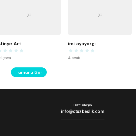
stinye Art
imi ayayorgi
alçova
Alaçatı
Tümünü Gör
Bize ulaşın
info@otuzbeslik.com