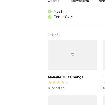
Ödeme
Reservations
Yem
Müzik
^
Canlı müzik
^
Keşfet
Mahalle Güzelbahçe
T
Güzelbahçe
A