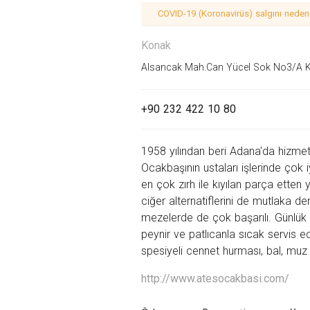
COVID-19 (Koronavirüs) salgını nedeniy
Konak
Alsancak Mah.Can Yücel Sok No3/A Ko
+90 232 422 10 80
1958 yılından beri Adana'da hizmet
Ocakbaşının ustaları işlerinde çok 
en çok zırh ile kıyılan parça etten
ciğer alternatiflerini de mutlaka d
mezelerde de çok başarılı. Günlük
peynir ve patlıcanla sıcak servis e
spesiyeli cennet hurması, bal, muz 
http://www.atesocakbasi.com/