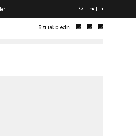
lar
A
TR
EN
Bizi takip edin!