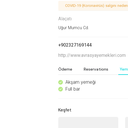
COVID-19 (Koronavirüs) salgını nedeniy
Alaçatı
Uğur Mumcu Cd.
+902327169144
http://www.avrasyayemekleri.com
Ödeme
Reservations
Yem
Akşam yemeği
^
Full bar
^
Keşfet