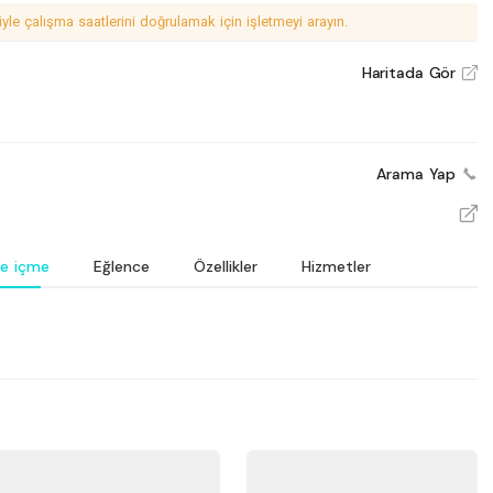
le çalışma saatlerini doğrulamak için işletmeyi arayın.
Haritada Gör
V
Arama Yap
V
e içme
Eğlence
Özellikler
Hizmetler