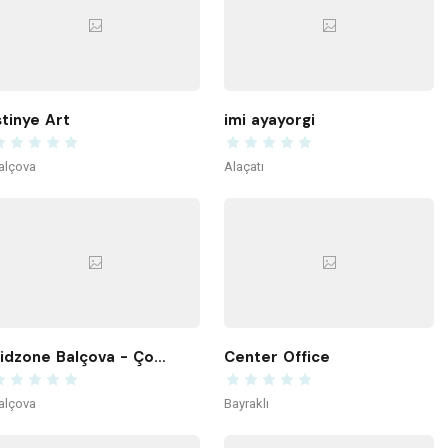
stinye Art
imi ayayorgi
alçova
Alaçatı
Kidzone Balçova - Çocuk Gelişim ve Aktivite Merkezi
Center Office
alçova
Bayraklı