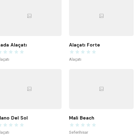
ada Alaçatı
Alaçatı Forte
laçatı
Alaçatı
ano Del Sol
Mali Beach
laçatı
Seferihisar