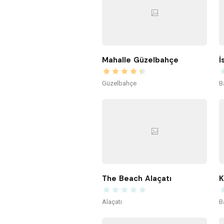
Mahalle Güzelbahçe
İ
Güzelbahçe
B
The Beach Alaçatı
Alaçatı
B