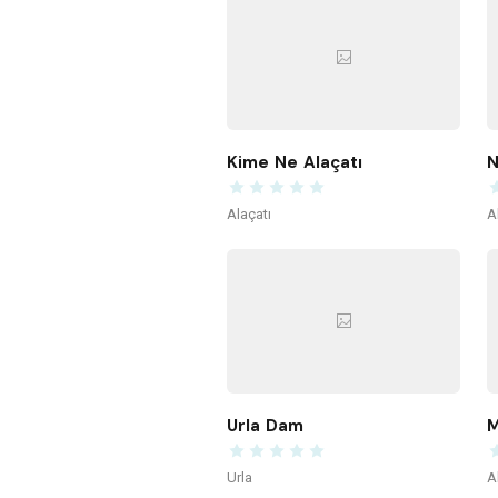
Kime Ne Alaçatı
N
Alaçatı
A
Urla Dam
M
Urla
A