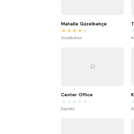
Mahalle Güzelbahçe
T
Güzelbahçe
A
Center Office
K
Bayraklı
A