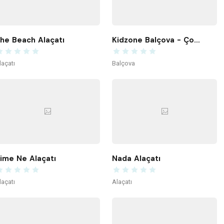
he Beach Alaçatı
Kidzone Balçova - Çocuk Gelişim ve Aktivite Merkezi
laçatı
Balçova
ime Ne Alaçatı
Nada Alaçatı
laçatı
Alaçatı