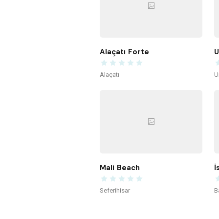
Alaçatı Forte
U
Alaçatı
U
Mali Beach
İ
Seferihisar
B