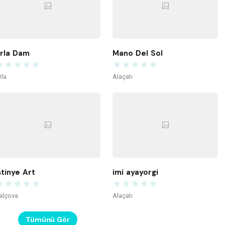
rla Dam
Mano Del Sol
rla
Alaçatı
stinye Art
imi ayayorgi
alçova
Alaçatı
Tümünü Gör