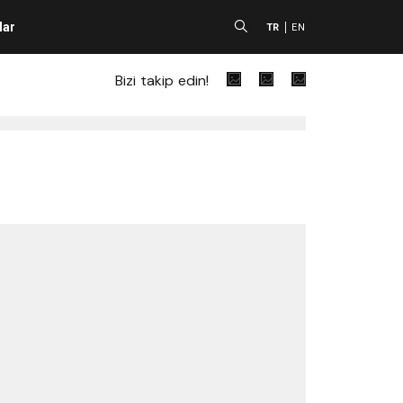
lar
A
TR
EN
Bizi takip edin!