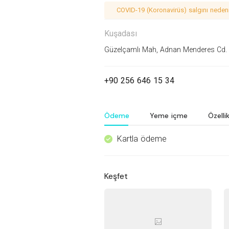
COVID-19 (Koronavirüs) salgını nedeniy
Kuşadası
Güzelçamlı Mah, Adnan Menderes Cd. 
+90 256 646 15 34
Ödeme
Yeme içme
Özellik
Kartla ödeme
^
Keşfet