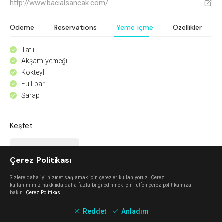
http://www.bacialsancak.com/
V
Ödeme
Reservations
Yeme içme
Özellikler
Tatlı
^
Akşam yemeği
^
Kokteyl
^
Full bar
^
Şarap
^
Keşfet
Mahalle Güzelbahçe
Çerez Politikası
Güzelbahçe
Sizlere daha iyi hizmet sağlamak için çerezler kullanıyoruz. Çerez
kullanımımız hakkında daha fazla bilgi edinmek için lütfen çerez politikamıza
bakın.
Çerez Politikası
Mano Del Sol
Reddet
Anladım