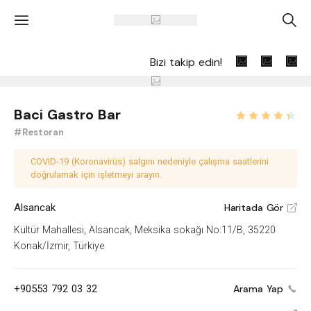
'
A
Bizi takip edin!
Baci Gastro Bar
#Restoran
COVID-19 (Koronavirüs) salgını nedeniyle çalışma saatlerini
doğrulamak için işletmeyi arayın.
Alsancak
Haritada Gör
V
Kültür Mahallesi, Alsancak, Meksika sokağı No:11/B, 35220
Konak/İzmir, Türkiye
+90553 792 03 32
Arama Yap