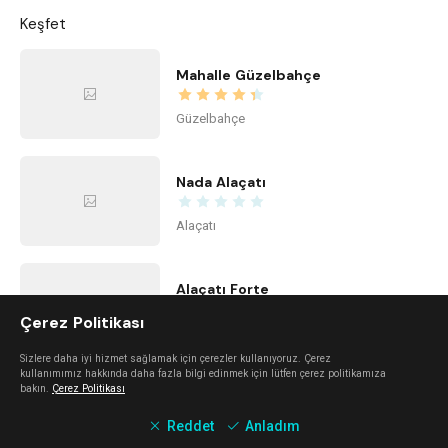
Keşfet
Mahalle Güzelbahçe
Güzelbahçe
Nada Alaçatı
Alaçatı
Alaçatı Forte
Çerez Politikası
Alaçatı
Sizlere daha iyi hizmet sağlamak için çerezler kullanıyoruz. Çerez
kullanımımız hakkında daha fazla bilgi edinmek için lütfen çerez politikamıza
bakın.
Çerez Politikası
Urla Dam
Reddet
Anladım
Urla