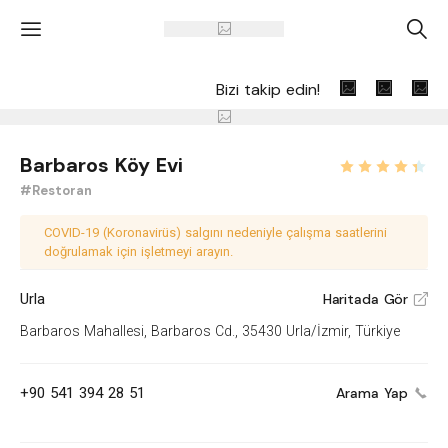
'
A
Bizi takip edin!
Barbaros Köy Evi
#Restoran
COVID-19 (Koronavirüs) salgını nedeniyle çalışma saatlerini
doğrulamak için işletmeyi arayın.
Urla
Haritada Gör
V
Barbaros Mahallesi, Barbaros Cd., 35430 Urla/İzmir, Türkiye
+90 541 394 28 51
Arama Yap