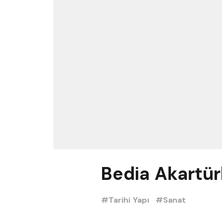
Bedia Akartür
#Tarihi Yapı
#Sanat