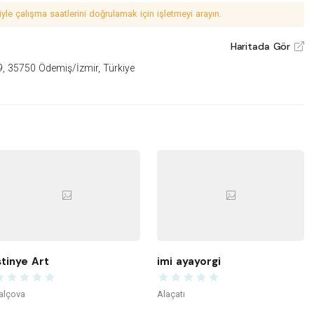
le çalışma saatlerini doğrulamak için işletmeyi arayın.
Haritada Gör
V
9, 35750 Ödemiş/İzmir, Türkiye
stinye Art
imi ayayorgi
alçova
Alaçatı