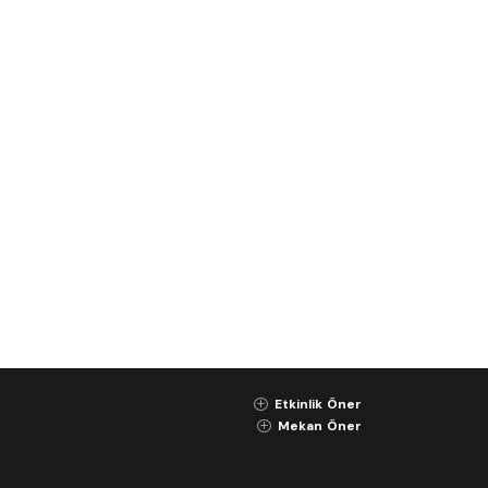
Etkinlik Öner
K
Mekan Öner
K