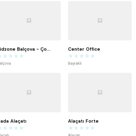
Kidzone Balçova - Çocuk Gelişim ve Aktivite Merkezi
Center Office
alçova
Bayraklı
ada Alaçatı
Alaçatı Forte
laçatı
Alaçatı