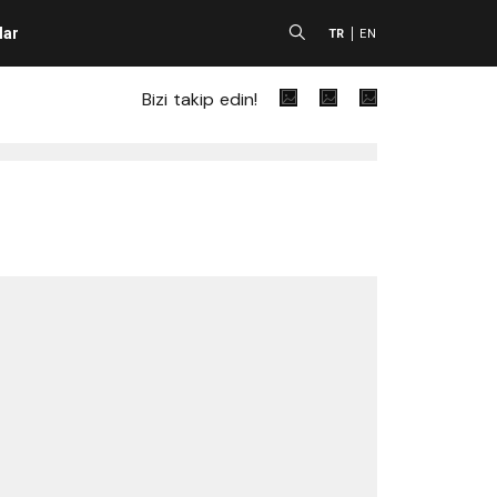
lar
A
TR
EN
Bizi takip edin!