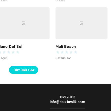
ano Del Sol
Mali Beach
laçatı
Seferihisar
Tümünü Gör
Bize ulaşın
info@otuzbeslik.com