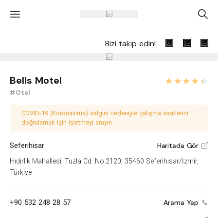
'
A
Bizi takip edin!
Bells Motel
#Otel
COVID-19 (Koronavirüs) salgını nedeniyle çalışma saatlerini
doğrulamak için işletmeyi arayın.
Seferihisar
Haritada Gör
V
Hıdırlık Mahallesi, Tuzla Cd. No:2120, 35460 Seferihisar/İzmir,
Türkiye
+90 532 248 28 57
Arama Yap