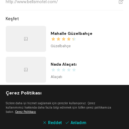
http://www.bellsmotel.com/
V
Keşfet
Mahalle Güzelbahçe
Güzelbahçe
Nada Alaçatı
Alaçatı
Çerez Politikası
Alaçatı Forte
Sizlere daha iyi hizmet sağlamak için çerezler kullanıyoruz. Çerez
Alaçatı
kullanımımız hakkında daha fazla bilgi edinmek için lütfen çerez politikamıza
bakın.
Çerez Politikası
Reddet
Anladım
Urla Dam