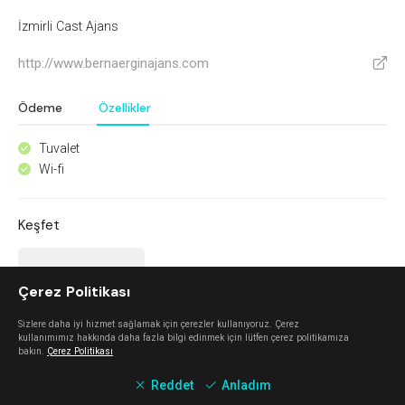
İzmirli Cast Ajans
http://www.bernaerginajans.com
V
Ödeme
Özellikler
Tuvalet
^
Wi-fi
^
Keşfet
Mahalle Güzelbahçe
Çerez Politikası
Güzelbahçe
Sizlere daha iyi hizmet sağlamak için çerezler kullanıyoruz. Çerez
kullanımımız hakkında daha fazla bilgi edinmek için lütfen çerez politikamıza
bakın.
Çerez Politikası
İstinye Art
Reddet
Anladım