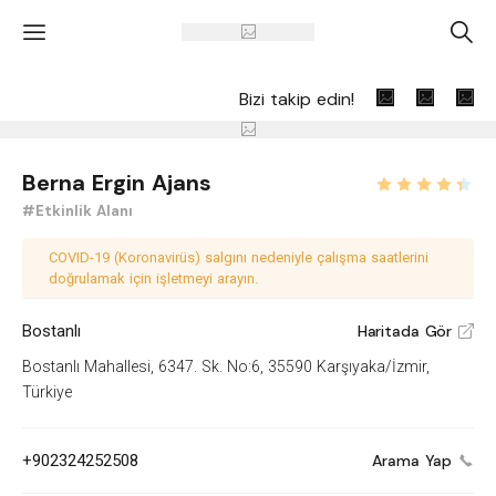
'
A
Bizi takip edin!
Berna Ergin Ajans
#Etkinlik Alanı
COVID-19 (Koronavirüs) salgını nedeniyle çalışma saatlerini
doğrulamak için işletmeyi arayın.
Bostanlı
Haritada Gör
V
Bostanlı Mahallesi, 6347. Sk. No:6, 35590 Karşıyaka/İzmir,
Türkiye
+902324252508
Arama Yap