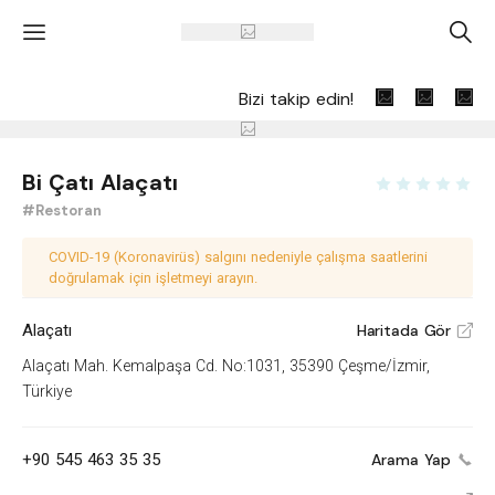
'
A
Bizi takip edin!
Bi Çatı Alaçatı
#Restoran
COVID-19 (Koronavirüs) salgını nedeniyle çalışma saatlerini
doğrulamak için işletmeyi arayın.
Alaçatı
Haritada Gör
V
Alaçatı Mah. Kemalpaşa Cd. No:1031, 35390 Çeşme/İzmir,
Türkiye
+90 545 463 35 35
Arama Yap