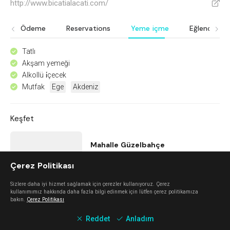
http://www.bicatialacati.com/
V
Ödeme
Reservations
Yeme içme
Eğlence
Tatlı
^
Akşam yemeği
^
Alkollü i̇çecek
^
Mutfak
Ege
Akdeniz
^
Keşfet
Mahalle Güzelbahçe
Çerez Politikası
Güzelbahçe
Sizlere daha iyi hizmet sağlamak için çerezler kullanıyoruz. Çerez
kullanımımız hakkında daha fazla bilgi edinmek için lütfen çerez politikamıza
Mano Del Sol
bakın.
Çerez Politikası
Reddet
Anladım
Alaçatı