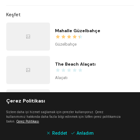
Keşfet
Mahalle Güzelbahçe
Güzelbahçe
The Beach Alaçatı
Alaçatı
Kidzone Balçova - Çocuk Gelişim ve Aktivite Merkezi
Çerez Politikası
Balçova
Sizlere daha iyi hizmet sağlamak için çerezler kullanıyoruz. Çerez
kullanımımız hakkında daha fazla bilgi edinmek için lütfen çerez politikamıza
bakın.
Çerez Politikası
Kime Ne Alaçatı
Reddet
Anladım