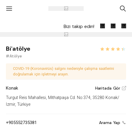
'
A
Bizi takip edin!
Bi'atölye
#Atölye
COVID-19 (Koronavirüs) salgını nedeniyle çalışma saatlerini
doğrulamak için işletmeyi arayın.
Konak
Haritada Gör
V
Turgut Reis Mahallesi, Mithatpaşa Cd. No:374, 35280 Konak/
İzmir, Türkiye
+905552735381
Arama Yap